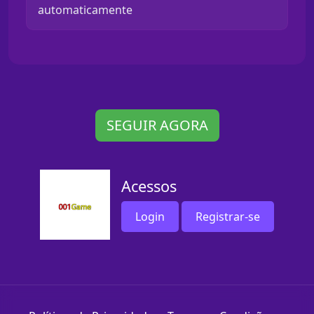
automaticamente
SEGUIR AGORA
Acessos
Login
Registrar-se