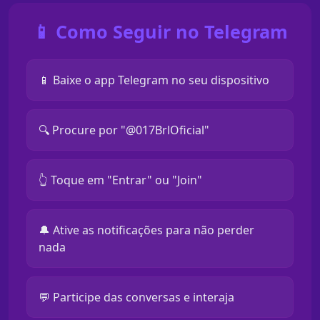
📱 Como Seguir no Telegram
📱 Baixe o app Telegram no seu dispositivo
🔍 Procure por "@017BrlOficial"
👆 Toque em "Entrar" ou "Join"
🔔 Ative as notificações para não perder
nada
💬 Participe das conversas e interaja