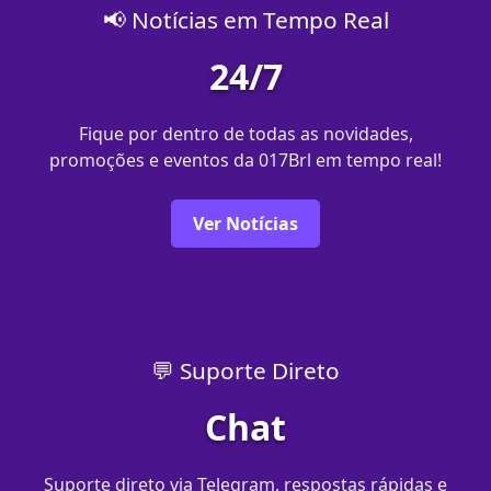
📢 Notícias em Tempo Real
24/7
Fique por dentro de todas as novidades,
promoções e eventos da 017Brl em tempo real!
Ver Notícias
💬 Suporte Direto
Chat
Suporte direto via Telegram, respostas rápidas e