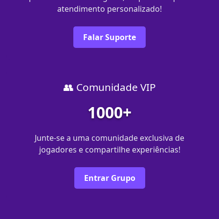
atendimento personalizado!
Falar Suporte
👥 Comunidade VIP
1000+
Junte-se a uma comunidade exclusiva de
jogadores e compartilhe experiências!
Entrar Grupo