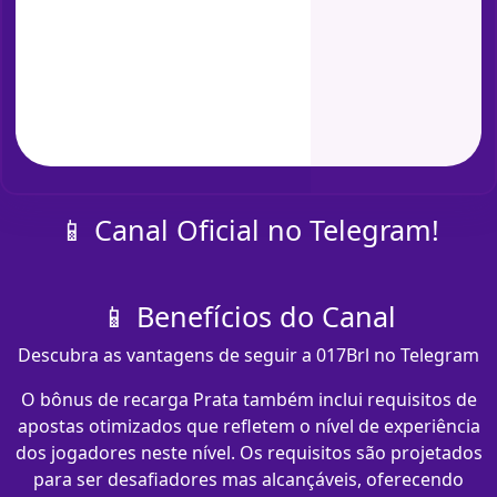
📱 Canal Oficial no Telegram!
📱 Benefícios do Canal
Descubra as vantagens de seguir a 017Brl no Telegram
O bônus de recarga Prata também inclui requisitos de
apostas otimizados que refletem o nível de experiência
dos jogadores neste nível. Os requisitos são projetados
para ser desafiadores mas alcançáveis, oferecendo