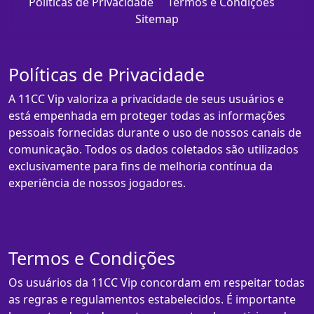
Políticas de Privacidade
Termos e Condições
Sitemap
Políticas de Privacidade
A 11CC Vip valoriza a privacidade de seus usuários e
está empenhada em proteger todas as informações
pessoais fornecidas durante o uso de nossos canais de
comunicação. Todos os dados coletados são utilizados
exclusivamente para fins de melhoria contínua da
experiência de nossos jogadores.
Termos e Condições
Os usuários da 11CC Vip concordam em respeitar todas
as regras e regulamentos estabelecidos. É importante