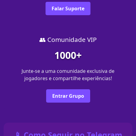
Falar Suporte
👥 Comunidade VIP
1000+
Junte-se a uma comunidade exclusiva de
jogadores e compartilhe experiências!
Entrar Grupo
📱 Como Seguir no Telegram