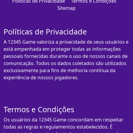
Políticas de Privacidade
Termos e Condições
Sitemap
Políticas de Privacidade
A 12345 Game valoriza a privacidade de seus usuários e
está empenhada em proteger todas as informações
pessoais fornecidas durante o uso de nossos canais de
comunicação. Todos os dados coletados são utilizados
exclusivamente para fins de melhoria contínua da
experiência de nossos jogadores.
Termos e Condições
Os usuários da 12345 Game concordam em respeitar
todas as regras e regulamentos estabelecidos. É