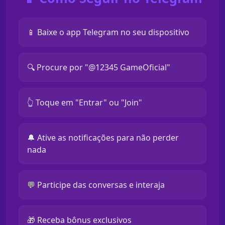
📱 Baixe o app Telegram no seu dispositivo
🔍 Procure por "@12345 GameOficial"
👆 Toque em "Entrar" ou "Join"
🔔 Ative as notificações para não perder
nada
💬 Participe das conversas e interaja
🎁 Receba bônus exclusivos