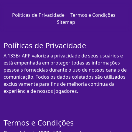
Políticas de Privacidade
Termos e Condições
Sitemap
Políticas de Privacidade
A 133Br APP valoriza a privacidade de seus usuários e
está empenhada em proteger todas as informações
pessoais fornecidas durante o uso de nossos canais de
comunicação. Todos os dados coletados são utilizados
exclusivamente para fins de melhoria contínua da
experiência de nossos jogadores.
Termos e Condições