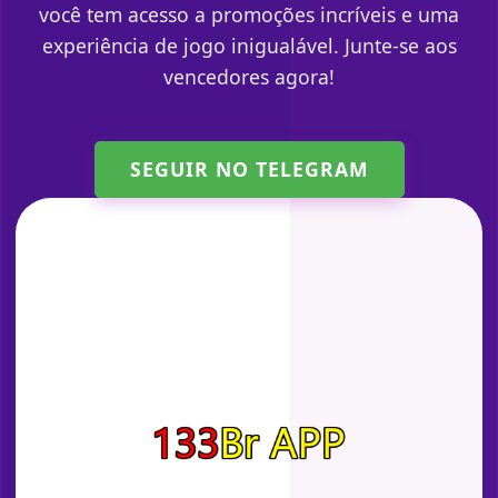
você tem acesso a promoções incríveis e uma
experiência de jogo inigualável. Junte-se aos
vencedores agora!
SEGUIR NO TELEGRAM