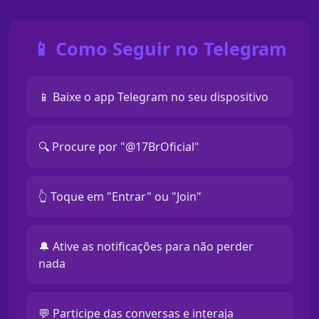
📱 Como Seguir no Telegram
📱 Baixe o app Telegram no seu dispositivo
🔍 Procure por "@17BrOficial"
👆 Toque em "Entrar" ou "Join"
🔔 Ative as notificações para não perder
nada
💬 Participe das conversas e interaja