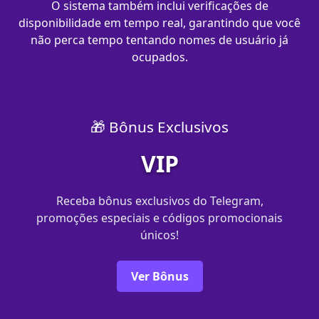
O sistema também inclui verificações de
disponibilidade em tempo real, garantindo que você
não perca tempo tentando nomes de usuário já
ocupados.
🎁 Bônus Exclusivos
VIP
Receba bônus exclusivos do Telegram,
promoções especiais e códigos promocionais
únicos!
Ver Bônus