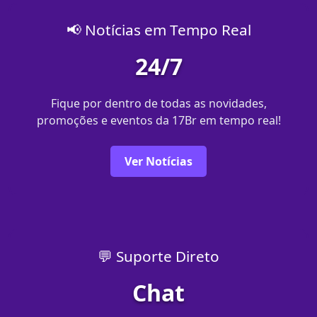
📢 Notícias em Tempo Real
24/7
Fique por dentro de todas as novidades,
promoções e eventos da 17Br em tempo real!
Ver Notícias
💬 Suporte Direto
Chat