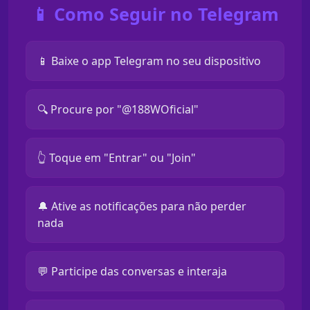
📱 Como Seguir no Telegram
📱 Baixe o app Telegram no seu dispositivo
🔍 Procure por "@188WOficial"
👆 Toque em "Entrar" ou "Join"
🔔 Ative as notificações para não perder
nada
💬 Participe das conversas e interaja