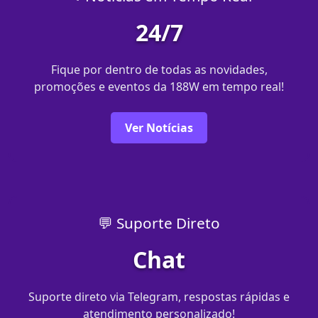
24/7
Fique por dentro de todas as novidades,
promoções e eventos da 188W em tempo real!
Ver Notícias
💬 Suporte Direto
Chat
Suporte direto via Telegram, respostas rápidas e
atendimento personalizado!