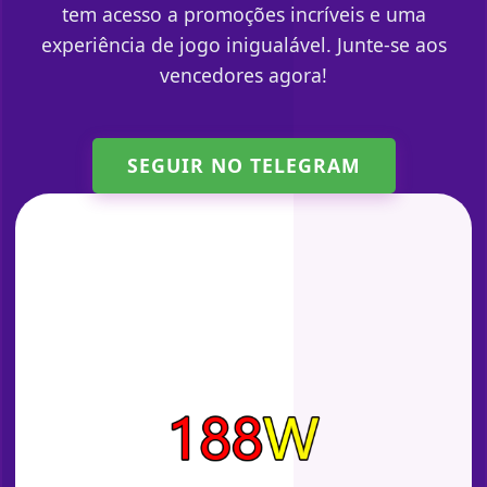
tem acesso a promoções incríveis e uma
experiência de jogo inigualável. Junte-se aos
vencedores agora!
SEGUIR NO TELEGRAM