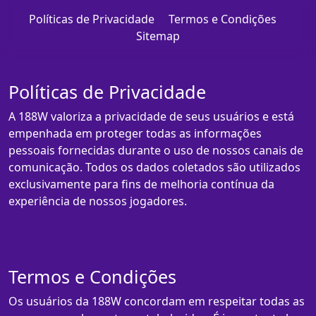
Políticas de Privacidade
Termos e Condições
Sitemap
Políticas de Privacidade
A 188W valoriza a privacidade de seus usuários e está
empenhada em proteger todas as informações
pessoais fornecidas durante o uso de nossos canais de
comunicação. Todos os dados coletados são utilizados
exclusivamente para fins de melhoria contínua da
experiência de nossos jogadores.
Termos e Condições
Os usuários da 188W concordam em respeitar todas as