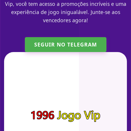
Vip, você tem acesso a promoções incríveis e uma
experiência de jogo inigualável. Junte-se aos
vencedores agora!
SEGUIR NO TELEGRAM