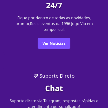
24/7
Fique por dentro de todas as novidades,
promoções e eventos da 1996 Jogo Vip em
tempo real!
Ver Notícias
💬 Suporte Direto
Chat
Suporte direto via Telegram, respostas rápidas e
atendimento personalizado!