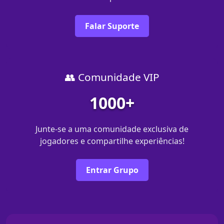
Falar Suporte
👥 Comunidade VIP
1000+
Junte-se a uma comunidade exclusiva de
jogadores e compartilhe experiências!
Entrar Grupo