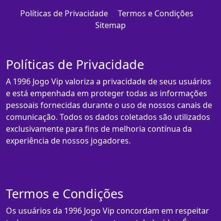
Políticas de Privacidade
Termos e Condições
Sitemap
Políticas de Privacidade
A 1996 Jogo Vip valoriza a privacidade de seus usuários
e está empenhada em proteger todas as informações
pessoais fornecidas durante o uso de nossos canais de
comunicação. Todos os dados coletados são utilizados
exclusivamente para fins de melhoria contínua da
experiência de nossos jogadores.
Termos e Condições
Os usuários da 1996 Jogo Vip concordam em respeitar