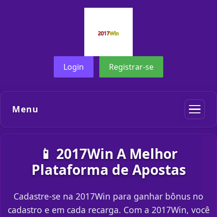
Login
Registrar-se
Menu
📱 2017Win A Melhor
Plataforma de Apostas
Cadastre-se na 2017Win para ganhar bônus no
cadastro e em cada recarga. Com a 2017Win, você