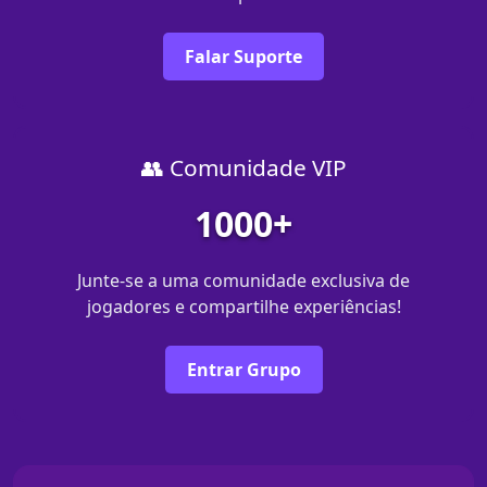
Falar Suporte
👥 Comunidade VIP
1000+
Junte-se a uma comunidade exclusiva de
jogadores e compartilhe experiências!
Entrar Grupo