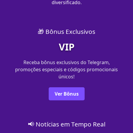
diversificado.
🎁 Bônus Exclusivos
VIP
Receba bônus exclusivos do Telegram,
promoções especiais e códigos promocionais
únicos!
Ver Bônus
📢 Notícias em Tempo Real