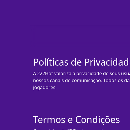
Políticas de Privacida
A 222Hot valoriza a privacidade de seus us
nossos canais de comunicação. Todos os dad
jogadores.
Termos e Condições