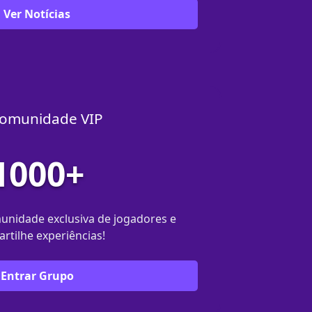
Ver Notícias
Comunidade VIP
1000+
unidade exclusiva de jogadores e
rtilhe experiências!
Entrar Grupo