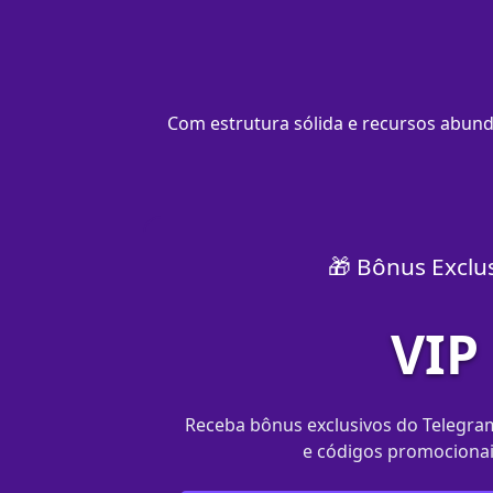
Com estrutura sólida e recursos abund
🎁 Bônus Exclu
VIP
Receba bônus exclusivos do Telegra
e códigos promocionai