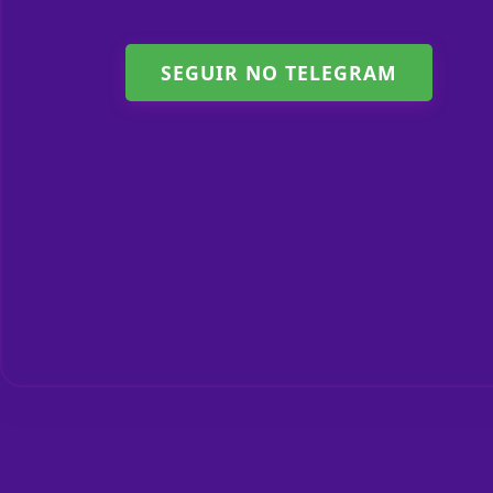
SEGUIR NO TELEGRAM