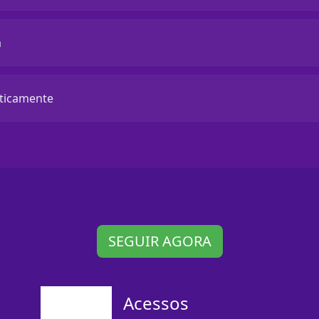
a
aticamente
SEGUIR AGORA
Acessos