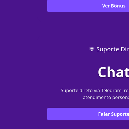
Ver Bônus
💬 Suporte Di
Cha
Suporte direto via Telegram, r
atendimento persona
Falar Suport