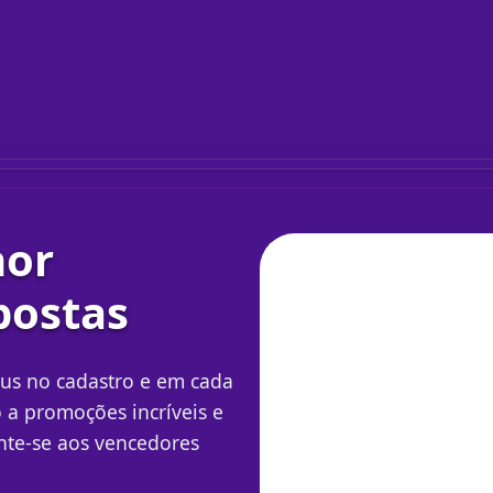
hor
postas
us no cadastro e em cada
 a promoções incríveis e
unte-se aos vencedores