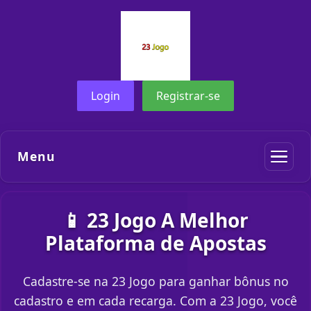
Login
Registrar-se
Menu
📱 23 Jogo A Melhor
Plataforma de Apostas
Cadastre-se na 23 Jogo para ganhar bônus no
cadastro e em cada recarga. Com a 23 Jogo, você