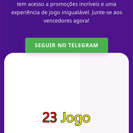
tem acesso a promoções incríveis e uma
experiência de jogo inigualável. Junte-se aos
vencedores agora!
SEGUIR NO TELEGRAM