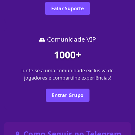
Falar Suporte
👥 Comunidade VIP
1000+
Junte-se a uma comunidade exclusiva de
jogadores e compartilhe experiências!
Entrar Grupo
📱 Como Seguir no Telegram