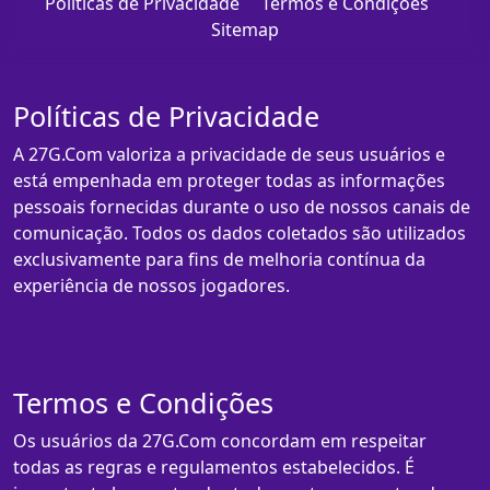
Políticas de Privacidade
Termos e Condições
Sitemap
Políticas de Privacidade
A 27G.Com valoriza a privacidade de seus usuários e
está empenhada em proteger todas as informações
pessoais fornecidas durante o uso de nossos canais de
comunicação. Todos os dados coletados são utilizados
exclusivamente para fins de melhoria contínua da
experiência de nossos jogadores.
Termos e Condições
Os usuários da 27G.Com concordam em respeitar
todas as regras e regulamentos estabelecidos. É