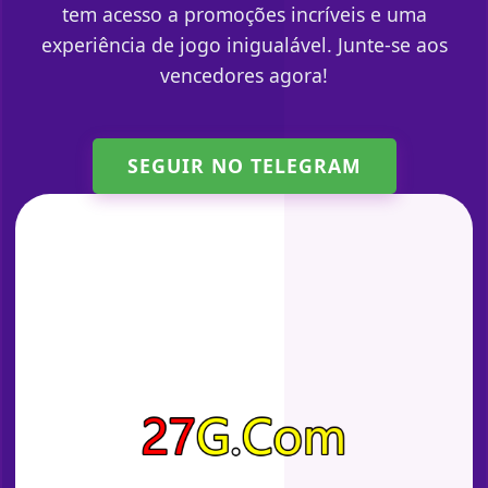
tem acesso a promoções incríveis e uma
experiência de jogo inigualável. Junte-se aos
vencedores agora!
SEGUIR NO TELEGRAM