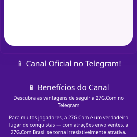
📱 Canal Oficial no Telegram!
📱 Benefícios do Canal
Descubra as vantagens de seguir a 27G.Com no
Telegram
Para muitos jogadores, a 27G.Com é um verdadeiro
lugar de conquistas — com atrações envolventes, a
27G.Com Brasil se torna irresistivelmente atrativa.