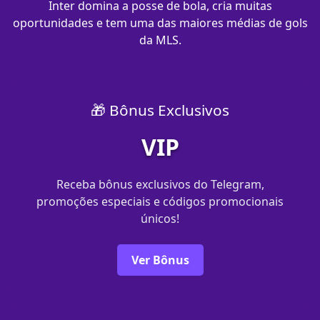
Inter domina a posse de bola, cria muitas
oportunidades e tem uma das maiores médias de gols
da MLS.
🎁 Bônus Exclusivos
VIP
Receba bônus exclusivos do Telegram,
promoções especiais e códigos promocionais
únicos!
Ver Bônus