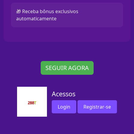
🎁 Receba bônus exclusivos
automaticamente
SEGUIR AGORA
Acessos
Login
Registrar-se