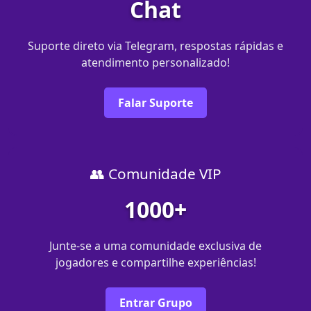
Chat
Suporte direto via Telegram, respostas rápidas e
atendimento personalizado!
Falar Suporte
👥 Comunidade VIP
1000+
Junte-se a uma comunidade exclusiva de
jogadores e compartilhe experiências!
Entrar Grupo