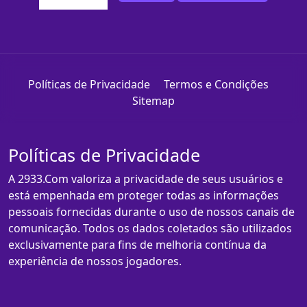
Políticas de Privacidade
Termos e Condições
Sitemap
Políticas de Privacidade
A 2933.Com valoriza a privacidade de seus usuários e
está empenhada em proteger todas as informações
pessoais fornecidas durante o uso de nossos canais de
comunicação. Todos os dados coletados são utilizados
exclusivamente para fins de melhoria contínua da
experiência de nossos jogadores.