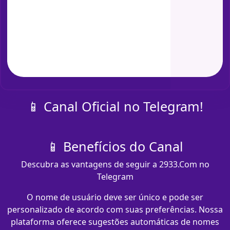
📱 Canal Oficial no Telegram!
📱 Benefícios do Canal
Descubra as vantagens de seguir a 2933.Com no
Telegram
O nome de usuário deve ser único e pode ser
personalizado de acordo com suas preferências. Nossa
plataforma oferece sugestões automáticas de nomes