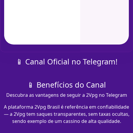
📱 Canal Oficial no Telegram!
📱 Benefícios do Canal
Descubra as vantagens de seguir a 2Vpg no Telegram
A plataforma 2Vpg Brasil é referência em confiabilidade
— a 2Vpg tem saques transparentes, sem taxas ocultas,
sendo exemplo de um cassino de alta qualidade.