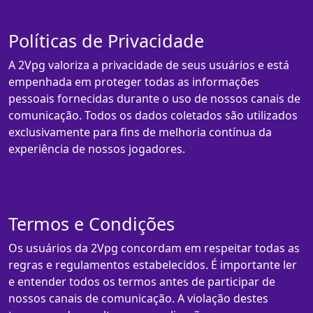
Políticas de Privacidade
A 2Vpg valoriza a privacidade de seus usuários e está
empenhada em proteger todas as informações
pessoais fornecidas durante o uso de nossos canais de
comunicação. Todos os dados coletados são utilizados
exclusivamente para fins de melhoria contínua da
experiência de nossos jogadores.
Termos e Condições
Os usuários da 2Vpg concordam em respeitar todas as
regras e regulamentos estabelecidos. É importante ler
e entender todos os termos antes de participar de
nossos canais de comunicação. A violação destes