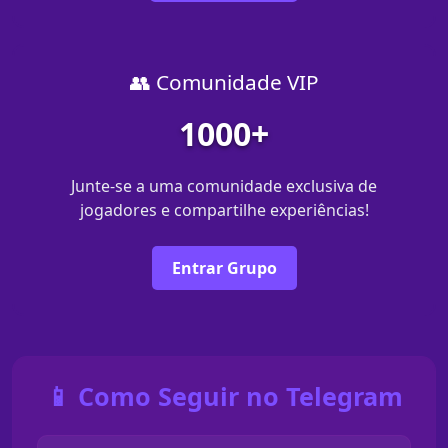
👥 Comunidade VIP
1000+
Junte-se a uma comunidade exclusiva de
jogadores e compartilhe experiências!
Entrar Grupo
📱 Como Seguir no Telegram