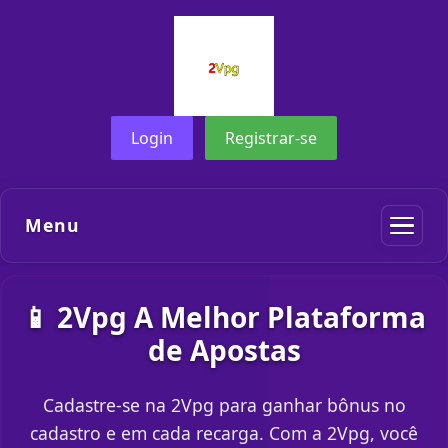
Login
Registrar-se
Menu
📱 2Vpg A Melhor Plataforma
de Apostas
Cadastre-se na 2Vpg para ganhar bônus no
cadastro e em cada recarga. Com a 2Vpg, você