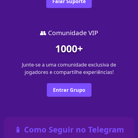
Falar Suporte
👥 Comunidade VIP
1000+
Junte-se a uma comunidade exclusiva de
jogadores e compartilhe experiências!
Entrar Grupo
📱 Como Seguir no Telegram