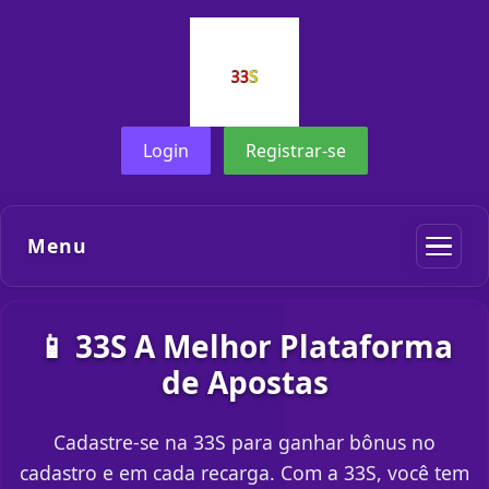
Login
Registrar-se
Menu
📱 33S A Melhor Plataforma
de Apostas
Cadastre-se na 33S para ganhar bônus no
cadastro e em cada recarga. Com a 33S, você tem