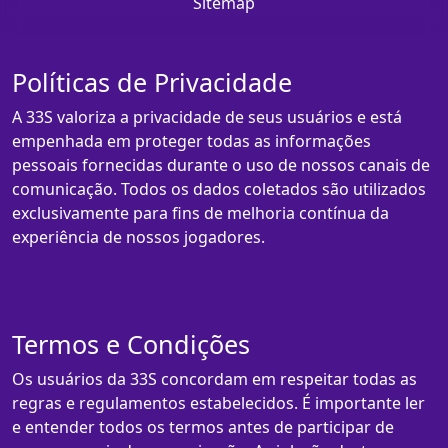
Sitemap
Políticas de Privacidade
A 33S valoriza a privacidade de seus usuários e está
empenhada em proteger todas as informações
pessoais fornecidas durante o uso de nossos canais de
comunicação. Todos os dados coletados são utilizados
exclusivamente para fins de melhoria contínua da
experiência de nossos jogadores.
Termos e Condições
Os usuários da 33S concordam em respeitar todas as
regras e regulamentos estabelecidos. É importante ler
e entender todos os termos antes de participar de