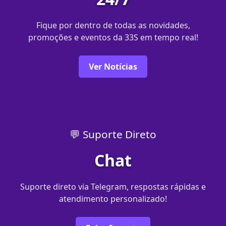
Fique por dentro de todas as novidades,
promoções e eventos da 33S em tempo real!
Ver Notícias
💬 Suporte Direto
Chat
Suporte direto via Telegram, respostas rápidas e
atendimento personalizado!