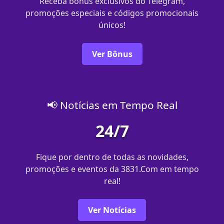
Receba bônus exclusivos do Telegram,
promoções especiais e códigos promocionais
únicos!
Ver Bônus
📢 Notícias em Tempo Real
24/7
Fique por dentro de todas as novidades,
promoções e eventos da 3831.Com em tempo
real!
Ver Notícias