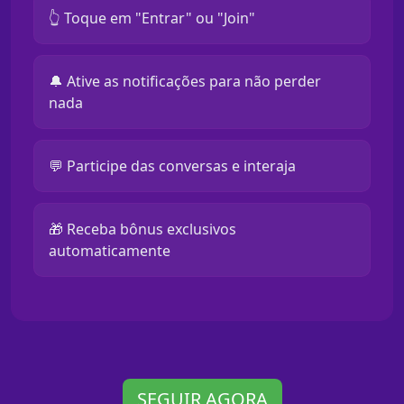
👆 Toque em "Entrar" ou "Join"
🔔 Ative as notificações para não perder
nada
💬 Participe das conversas e interaja
🎁 Receba bônus exclusivos
automaticamente
SEGUIR AGORA