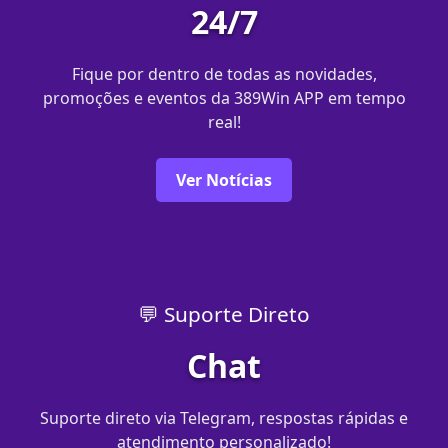
24/7
Fique por dentro de todas as novidades,
promoções e eventos da 389Win APP em tempo
real!
Ver Notícias
💬 Suporte Direto
Chat
Suporte direto via Telegram, respostas rápidas e
atendimento personalizado!