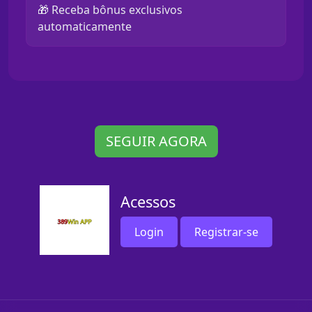
🎁 Receba bônus exclusivos
automaticamente
SEGUIR AGORA
Acessos
Login
Registrar-se