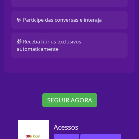
💬 Participe das conversas e interaja
🎁 Receba bônus exclusivos
automaticamente
SEGUIR AGORA
Acessos