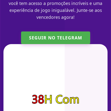
você tem acesso a promoções incríveis e uma
experiência de jogo inigualável. Junte-se aos
vencedores agora!
SEGUIR NO TELEGRAM