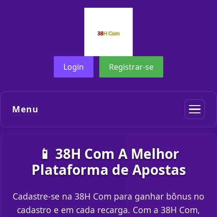
Login
Registrar-se
Menu
📱 38H Com A Melhor
Plataforma de Apostas
Cadastre-se na 38H Com para ganhar bônus no
cadastro e em cada recarga. Com a 38H Com,