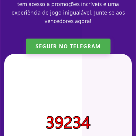
tem acesso a promoções incríveis e uma
experiência de jogo inigualável. Junte-se aos
vencedores agora!
SEGUIR NO TELEGRAM