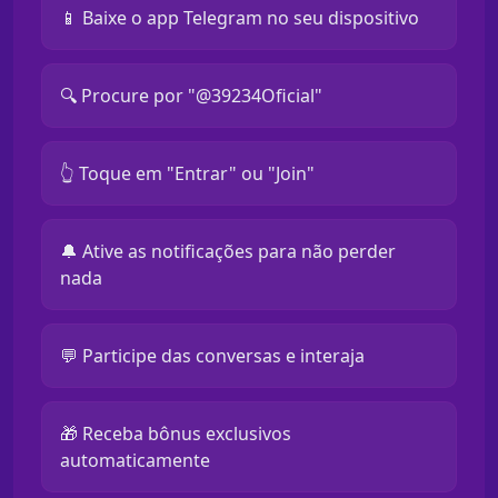
📱 Baixe o app Telegram no seu dispositivo
🔍 Procure por "@39234Oficial"
👆 Toque em "Entrar" ou "Join"
🔔 Ative as notificações para não perder
nada
💬 Participe das conversas e interaja
🎁 Receba bônus exclusivos
automaticamente