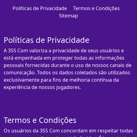
Políticas de Privacidade
Termos e Condições
Sitemap
Políticas de Privacidade
A 3SS Com valoriza a privacidade de seus usuários e
está empenhada em proteger todas as informações
pessoais fornecidas durante o uso de nossos canais de
comunicação. Todos os dados coletados são utilizados
exclusivamente para fins de melhoria contínua da
experiência de nossos jogadores.
Termos e Condições
Os usuários da 3SS Com concordam em respeitar todas