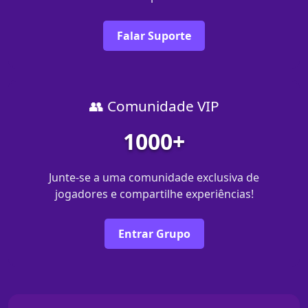
Falar Suporte
👥 Comunidade VIP
1000+
Junte-se a uma comunidade exclusiva de
jogadores e compartilhe experiências!
Entrar Grupo