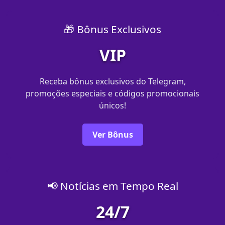
🎁 Bônus Exclusivos
VIP
Receba bônus exclusivos do Telegram,
promoções especiais e códigos promocionais
únicos!
Ver Bônus
📢 Notícias em Tempo Real
24/7