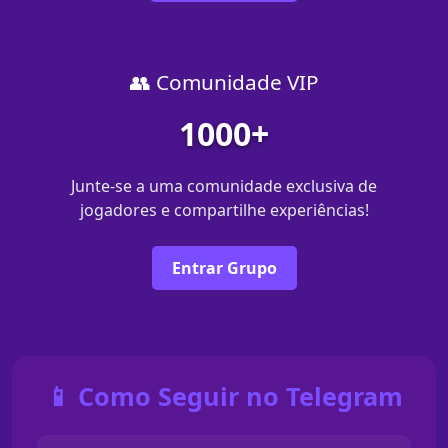
👥 Comunidade VIP
1000+
Junte-se a uma comunidade exclusiva de
jogadores e compartilhe experiências!
Entrar Grupo
📱 Como Seguir no Telegram