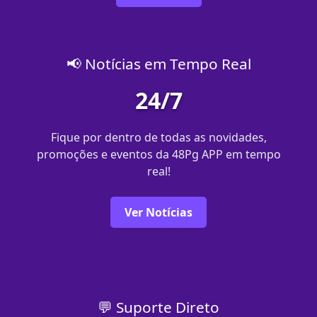
📢 Notícias em Tempo Real
24/7
Fique por dentro de todas as novidades,
promoções e eventos da 48Pg APP em tempo
real!
Ver Notícias
💬 Suporte Direto