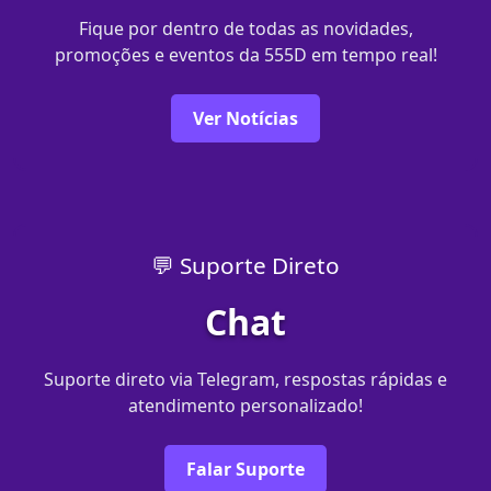
Fique por dentro de todas as novidades,
promoções e eventos da 555D em tempo real!
Ver Notícias
💬 Suporte Direto
Chat
Suporte direto via Telegram, respostas rápidas e
atendimento personalizado!
Falar Suporte