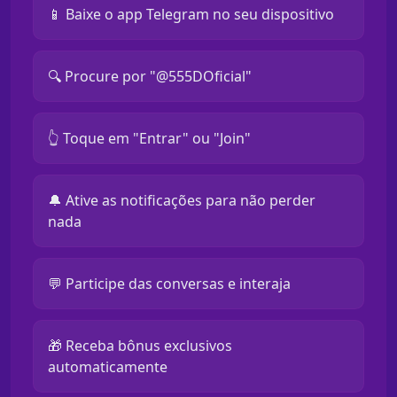
📱 Baixe o app Telegram no seu dispositivo
🔍 Procure por "@555DOficial"
👆 Toque em "Entrar" ou "Join"
🔔 Ative as notificações para não perder
nada
💬 Participe das conversas e interaja
🎁 Receba bônus exclusivos
automaticamente