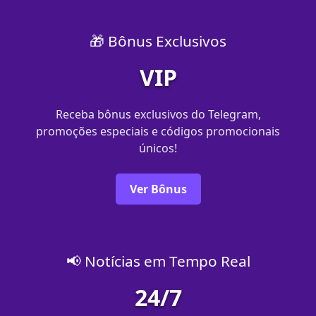
🎁 Bônus Exclusivos
VIP
Receba bônus exclusivos do Telegram,
promoções especiais e códigos promocionais
únicos!
Ver Bônus
📢 Notícias em Tempo Real
24/7