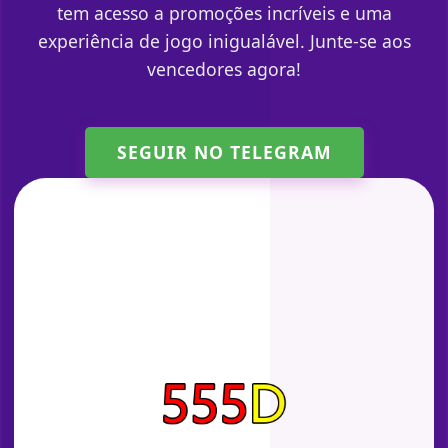
tem acesso a promoções incríveis e uma
experiência de jogo inigualável. Junte-se aos
vencedores agora!
SEGUIR NO TELEGRAM