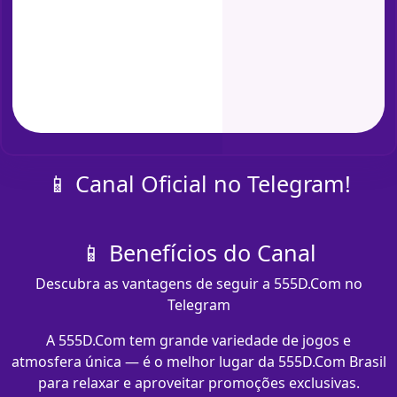
📱 Canal Oficial no Telegram!
📱 Benefícios do Canal
Descubra as vantagens de seguir a 555D.Com no
Telegram
A 555D.Com tem grande variedade de jogos e
atmosfera única — é o melhor lugar da 555D.Com Brasil
para relaxar e aproveitar promoções exclusivas.