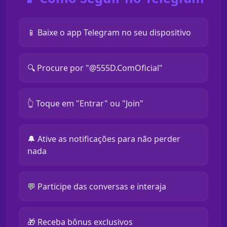
📱 Baixe o app Telegram no seu dispositivo
🔍 Procure por "@555D.ComOficial"
👆 Toque em "Entrar" ou "Join"
🔔 Ative as notificações para não perder
nada
💬 Participe das conversas e interaja
🎁 Receba bônus exclusivos