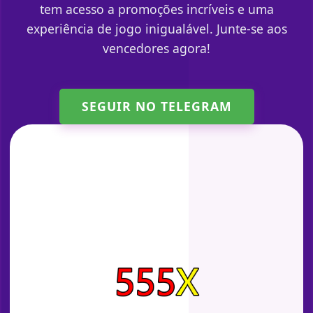
tem acesso a promoções incríveis e uma
experiência de jogo inigualável. Junte-se aos
vencedores agora!
SEGUIR NO TELEGRAM