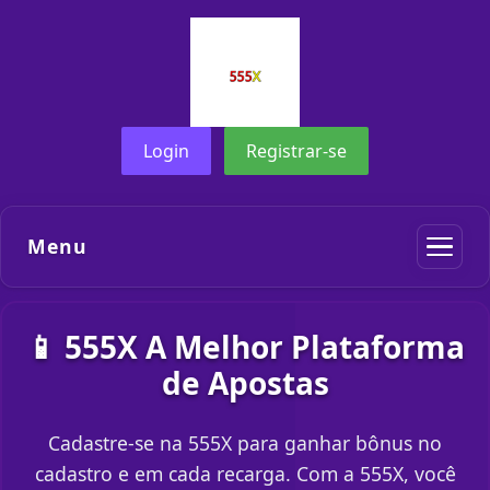
Login
Registrar-se
Menu
📱 555X A Melhor Plataforma
de Apostas
Cadastre-se na 555X para ganhar bônus no
cadastro e em cada recarga. Com a 555X, você