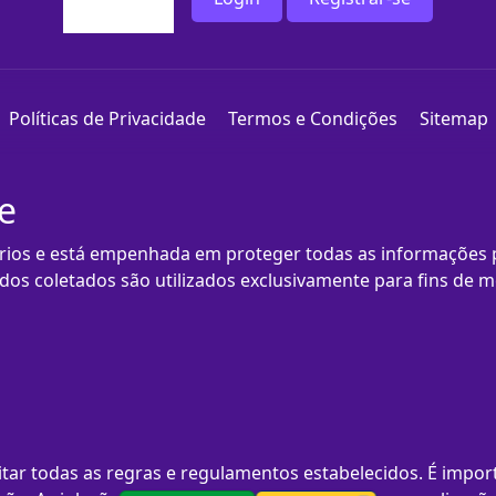
Políticas de Privacidade
Termos e Condições
Sitemap
de
uários e está empenhada em proteger todas as informações 
os coletados são utilizados exclusivamente para fins de m
ar todas as regras e regulamentos estabelecidos. É import