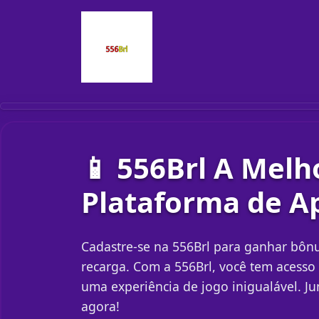
📱 556Brl A Melh
Plataforma de A
Cadastre-se na 556Brl para ganhar bôn
recarga. Com a 556Brl, você tem acesso 
uma experiência de jogo inigualável. J
agora!