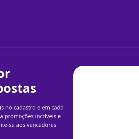
or
postas
us no cadastro e em cada
a promoções incríveis e
unte-se aos vencedores