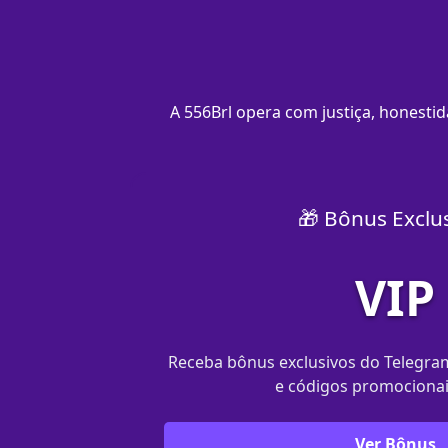
A 556Brl opera com justiça, honestida
🎁 Bônus Exclu
VIP
Receba bônus exclusivos do Telegra
e códigos promocionai
Ver Bônus