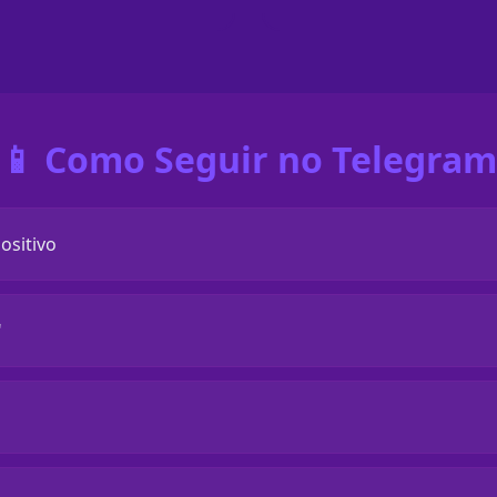
📱 Como Seguir no Telegram
ositivo
"