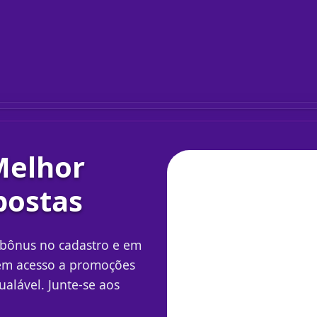
Melhor
postas
 bônus no cadastro e em
tem acesso a promoções
ualável. Junte-se aos