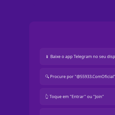
📱 Baixe o app Telegram no seu disp
🔍 Procure por "@55933.ComOficial
👆 Toque em "Entrar" ou "Join"