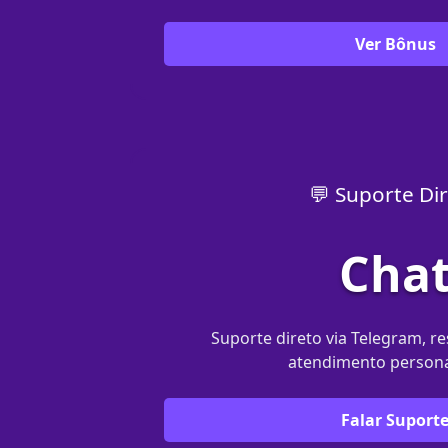
Ver Bônus
💬 Suporte Di
Cha
Suporte direto via Telegram, r
atendimento persona
Falar Suport