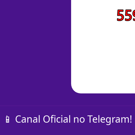
📱 Canal Oficial no Telegram!