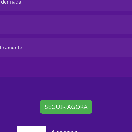
erder nada
a
aticamente
SEGUIR AGORA