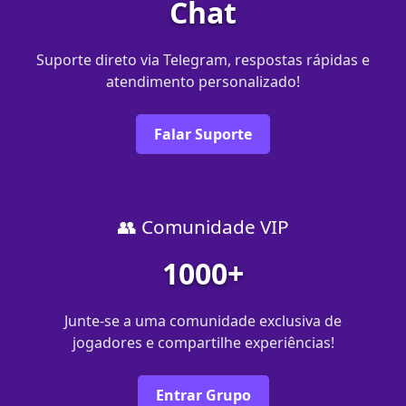
Chat
Suporte direto via Telegram, respostas rápidas e
atendimento personalizado!
Falar Suporte
👥 Comunidade VIP
1000+
Junte-se a uma comunidade exclusiva de
jogadores e compartilhe experiências!
Entrar Grupo