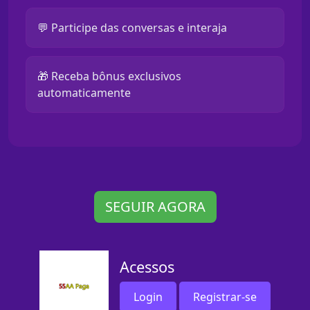
💬 Participe das conversas e interaja
🎁 Receba bônus exclusivos
automaticamente
SEGUIR AGORA
Acessos
Login
Registrar-se