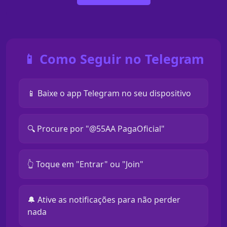
📱 Como Seguir no Telegram
📱 Baixe o app Telegram no seu dispositivo
🔍 Procure por "@55AA PagaOficial"
👆 Toque em "Entrar" ou "Join"
🔔 Ative as notificações para não perder
nada