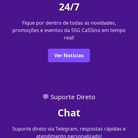
24/7
Fique por dentro de todas as novidades,
promoções e eventos da 55G CaSSino em tempo
real!
Ver Notícias
💬 Suporte Direto
Chat
Suporte direto via Telegram, respostas rápidas e
atendimento personalizado!