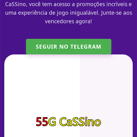
CaSSino, você tem acesso a promoções incríveis e
uma experiência de jogo inigualável. Junte-se aos
vencedores agora!
SEGUIR NO TELEGRAM