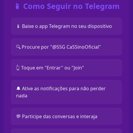
📱 Como Seguir no Telegram
📱 Baixe o app Telegram no seu dispositivo
🔍 Procure por "@55G CaSSinoOficial"
👆 Toque em "Entrar" ou "Join"
🔔 Ative as notificações para não perder
nada
💬 Participe das conversas e interaja