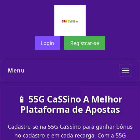
Login
Registrar-se
Menu
📱 55G CaSSino A Melhor
Plataforma de Apostas
Cadastre-se na 55G CaSSino para ganhar bônus
no cadastro e em cada recarga. Com a 55G