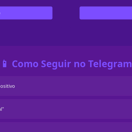
e
📱 Como Seguir no Telegram
ositivo
l"