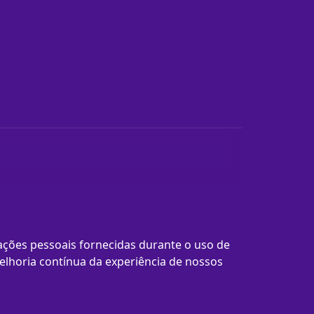
ações pessoais fornecidas durante o uso de
elhoria contínua da experiência de nossos