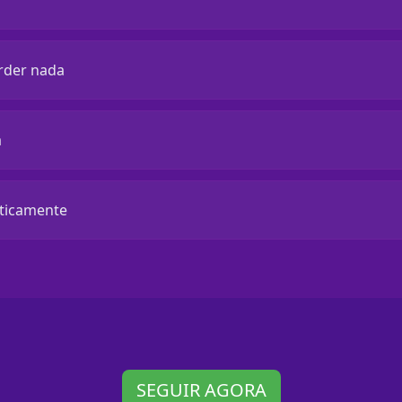
erder nada
a
aticamente
SEGUIR AGORA