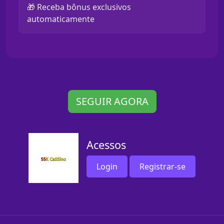
🎁 Receba bônus exclusivos
automaticamente
SEGUIR AGORA
Acessos
Login
Registrar-se