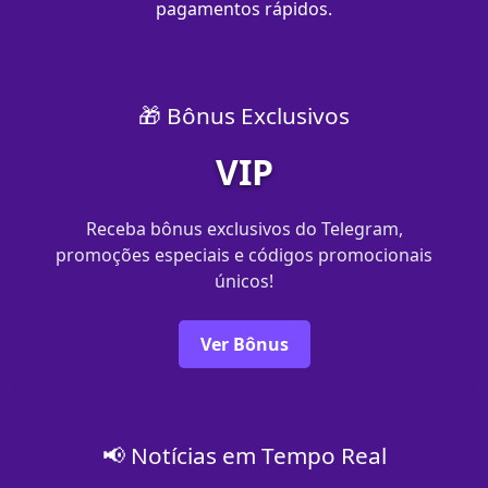
pagamentos rápidos.
🎁 Bônus Exclusivos
VIP
Receba bônus exclusivos do Telegram,
promoções especiais e códigos promocionais
únicos!
Ver Bônus
📢 Notícias em Tempo Real