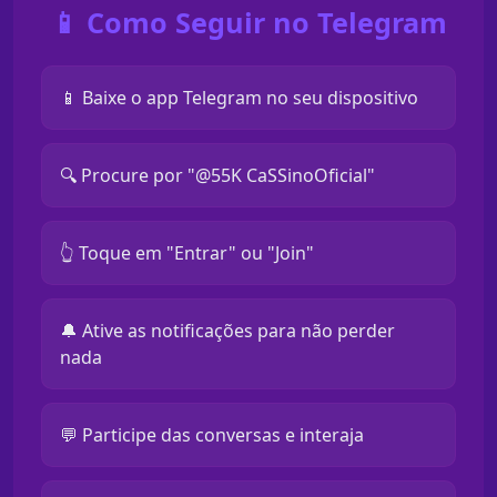
📱 Como Seguir no Telegram
📱 Baixe o app Telegram no seu dispositivo
🔍 Procure por "@55K CaSSinoOficial"
👆 Toque em "Entrar" ou "Join"
🔔 Ative as notificações para não perder
nada
💬 Participe das conversas e interaja