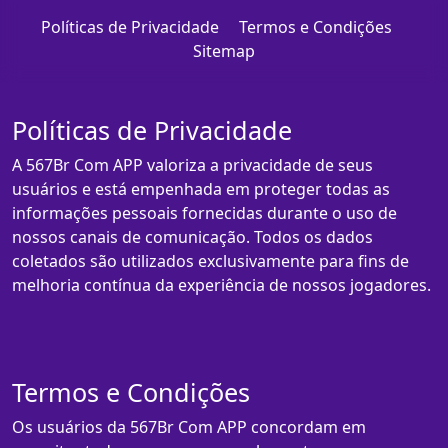
Políticas de Privacidade
Termos e Condições
Sitemap
Políticas de Privacidade
A 567Br Com APP valoriza a privacidade de seus
usuários e está empenhada em proteger todas as
informações pessoais fornecidas durante o uso de
nossos canais de comunicação. Todos os dados
coletados são utilizados exclusivamente para fins de
melhoria contínua da experiência de nossos jogadores.
Termos e Condições
Os usuários da 567Br Com APP concordam em