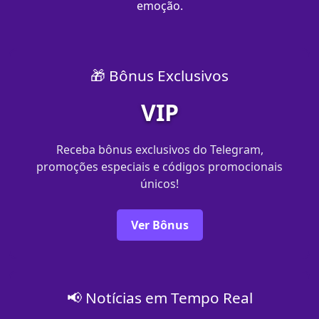
emoção.
🎁 Bônus Exclusivos
VIP
Receba bônus exclusivos do Telegram,
promoções especiais e códigos promocionais
únicos!
Ver Bônus
📢 Notícias em Tempo Real