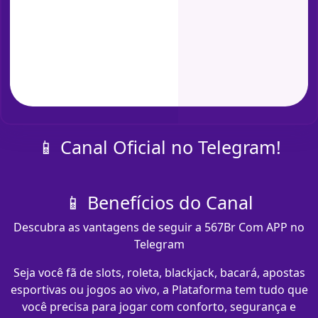
📱 Canal Oficial no Telegram!
📱 Benefícios do Canal
Descubra as vantagens de seguir a 567Br Com APP no
Telegram
Seja você fã de slots, roleta, blackjack, bacará, apostas
esportivas ou jogos ao vivo, a Plataforma tem tudo que
você precisa para jogar com conforto, segurança e