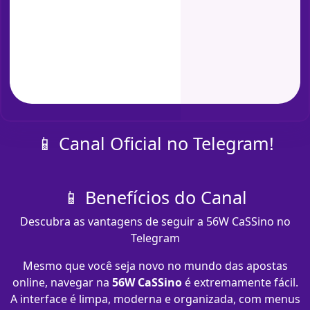
📱 Canal Oficial no Telegram!
📱 Benefícios do Canal
Descubra as vantagens de seguir a 56W CaSSino no
Telegram
Mesmo que você seja novo no mundo das apostas
online, navegar na
56W CaSSino
é extremamente fácil.
A interface é limpa, moderna e organizada, com menus