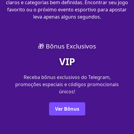
claros e categorias bem definidas. Encontrar seu jogo
favorito ou o próximo evento esportivo para apostar
leva apenas alguns segundos.
🎁 Bônus Exclusivos
VIP
Receba bônus exclusivos do Telegram,
promoções especiais e códigos promocionais
únicos!
Ver Bônus