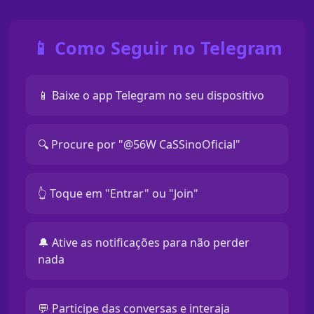
📱 Como Seguir no Telegram
📱 Baixe o app Telegram no seu dispositivo
🔍 Procure por "@56W CaSSinoOficial"
👆 Toque em "Entrar" ou "Join"
🔔 Ative as notificações para não perder
nada
💬 Participe das conversas e interaja