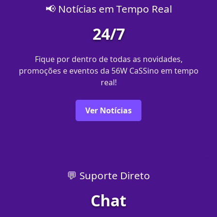
📢 Notícias em Tempo Real
24/7
Fique por dentro de todas as novidades,
promoções e eventos da 56W CaSSino em tempo
real!
Ver Notícias
💬 Suporte Direto
Chat