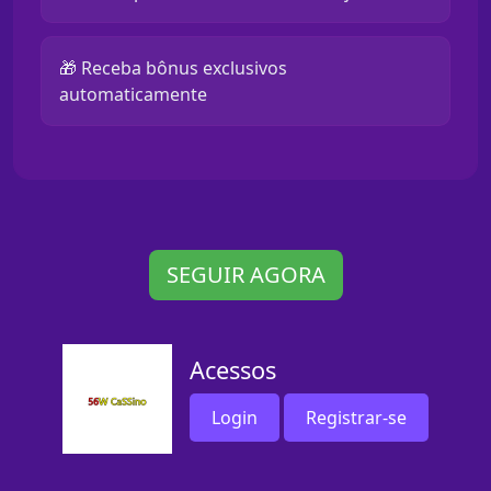
🎁 Receba bônus exclusivos
automaticamente
SEGUIR AGORA
Acessos
Login
Registrar-se