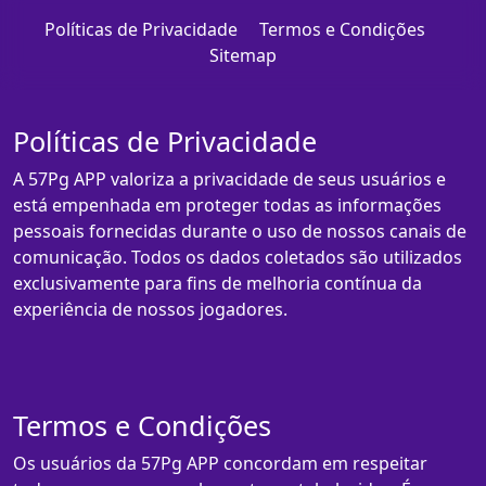
Políticas de Privacidade
Termos e Condições
Sitemap
Políticas de Privacidade
A 57Pg APP valoriza a privacidade de seus usuários e
está empenhada em proteger todas as informações
pessoais fornecidas durante o uso de nossos canais de
comunicação. Todos os dados coletados são utilizados
exclusivamente para fins de melhoria contínua da
experiência de nossos jogadores.
Termos e Condições
Os usuários da 57Pg APP concordam em respeitar