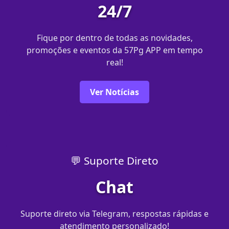
24/7
Fique por dentro de todas as novidades,
promoções e eventos da 57Pg APP em tempo
real!
Ver Notícias
💬 Suporte Direto
Chat
Suporte direto via Telegram, respostas rápidas e
atendimento personalizado!