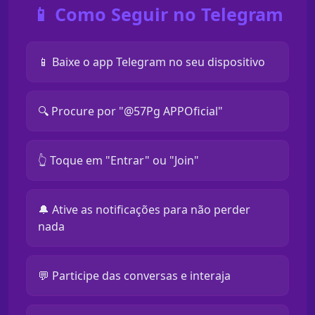
📱 Como Seguir no Telegram
📱 Baixe o app Telegram no seu dispositivo
🔍 Procure por "@57Pg APPOficial"
👆 Toque em "Entrar" ou "Join"
🔔 Ative as notificações para não perder
nada
💬 Participe das conversas e interaja