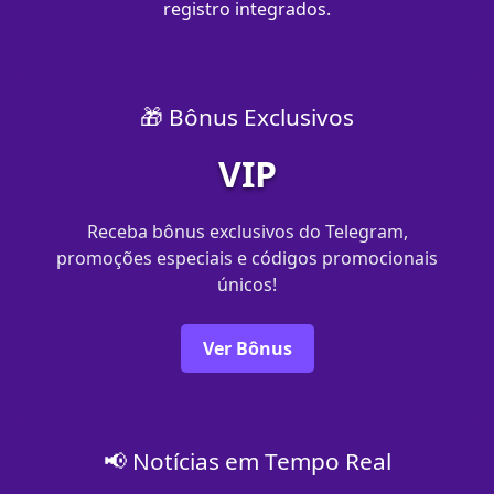
registro integrados.
🎁 Bônus Exclusivos
VIP
Receba bônus exclusivos do Telegram,
promoções especiais e códigos promocionais
únicos!
Ver Bônus
📢 Notícias em Tempo Real