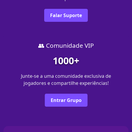
Falar Suporte
👥 Comunidade VIP
1000+
Junte-se a uma comunidade exclusiva de
jogadores e compartilhe experiências!
Entrar Grupo