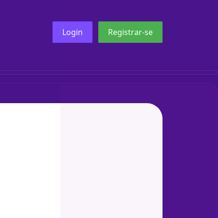
Login
Registrar-se