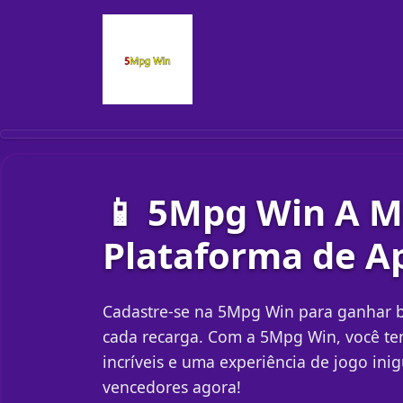
📱 5Mpg Win A M
Plataforma de A
Cadastre-se na 5Mpg Win para ganhar 
cada recarga. Com a 5Mpg Win, você t
incríveis e uma experiência de jogo inig
vencedores agora!