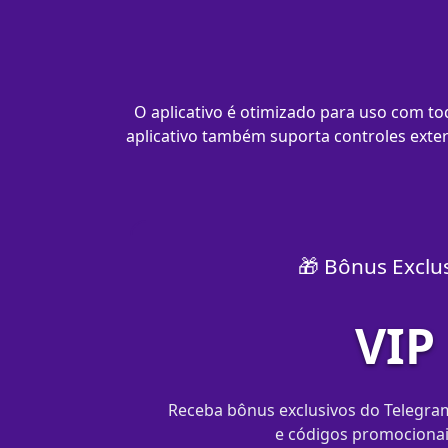
O aplicativo é otimizado para uso com t
aplicativo também suporta controles exter
🎁 Bônus Exclu
VIP
Receba bônus exclusivos do Telegra
e códigos promocionai