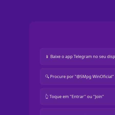
📱 Baixe o app Telegram no seu disp
🔍 Procure por "@5Mpg WinOficial"
👆 Toque em "Entrar" ou "Join"