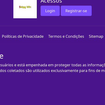
Acessos
Login
Registrar-se
Políticas de Privacidade
Termos e Condições
Sitemap
de
 usuários e está empenhada em proteger todas as informaçõ
os coletados são utilizados exclusivamente para fins de m