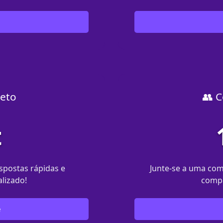
reto
👥 
t
espostas rápidas e
Junte-se a uma com
lizado!
compa
e