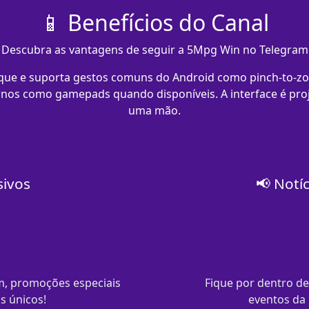
📱 Benefícios do Canal
Descubra as vantagens de seguir a 5Mpg Win no Telegram
oque e suporta gestos comuns do Android como pinch-to-zoom
nos como gamepads quando disponíveis. A interface é projet
uma mão.
sivos
📢 Notí
m, promoções especiais
Fique por dentro d
s únicos!
eventos da