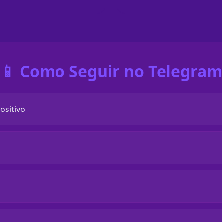
📱 Como Seguir no Telegram
ositivo