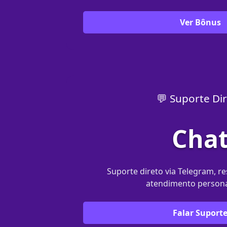
Ver Bônus
💬 Suporte Di
Cha
Suporte direto via Telegram, r
atendimento persona
Falar Suport