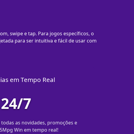
, swipe e tap. Para jogos específicos, o
ada para ser intuitiva e fácil de usar com
cias em Tempo Real
24/7
e todas as novidades, promoções e
 5Mpg Win em tempo real!