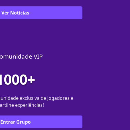
Ver Notícias
Comunidade VIP
1000+
unidade exclusiva de jogadores e
rtilhe experiências!
Entrar Grupo