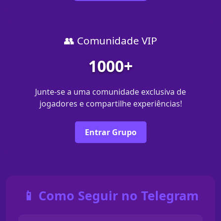
👥 Comunidade VIP
1000+
Junte-se a uma comunidade exclusiva de
jogadores e compartilhe experiências!
Entrar Grupo
📱 Como Seguir no Telegram