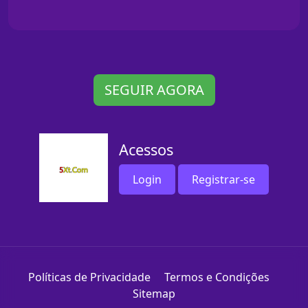
SEGUIR AGORA
Acessos
Login
Registrar-se
Políticas de Privacidade
Termos e Condições
Sitemap