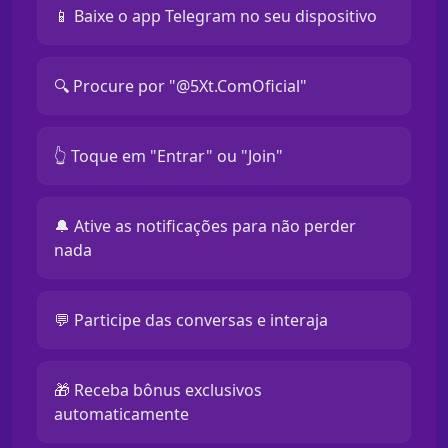
📱 Baixe o app Telegram no seu dispositivo
🔍 Procure por "@5Xt.ComOficial"
👆 Toque em "Entrar" ou "Join"
🔔 Ative as notificações para não perder
nada
💬 Participe das conversas e interaja
🎁 Receba bônus exclusivos
automaticamente