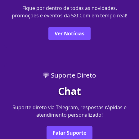
Fique por dentro de todas as novidades,
promoções e eventos da 5Xt.Com em tempo real!
Ver Notícias
💬 Suporte Direto
Chat
Suporte direto via Telegram, respostas rápidas e
atendimento personalizado!
Falar Suporte