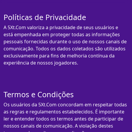
Políticas de Privacidade
A 5Xt.Com valoriza a privacidade de seus usuários e
está empenhada em proteger todas as informações
pessoais fornecidas durante o uso de nossos canais de
comunicação. Todos os dados coletados são utilizados
exclusivamente para fins de melhoria contínua da
experiência de nossos jogadores.
Termos e Condições
Os usuários da 5Xt.Com concordam em respeitar todas
as regras e regulamentos estabelecidos. É importante
ler e entender todos os termos antes de participar de
nossos canais de comunicação. A violação destes