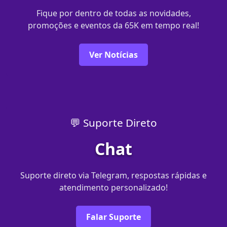
Fique por dentro de todas as novidades,
promoções e eventos da 65K em tempo real!
Ver Notícias
💬 Suporte Direto
Chat
Suporte direto via Telegram, respostas rápidas e
atendimento personalizado!
Falar Suporte