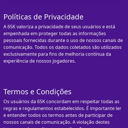
Políticas de Privacidade
A 65K valoriza a privacidade de seus usuários e está
empenhada em proteger todas as informações
pessoais fornecidas durante o uso de nossos canais de
comunicação. Todos os dados coletados são utilizados
exclusivamente para fins de melhoria contínua da
experiência de nossos jogadores.
Termos e Condições
Os usuários da 65K concordam em respeitar todas as
regras e regulamentos estabelecidos. É importante ler
e entender todos os termos antes de participar de
nossos canais de comunicação. A violação destes