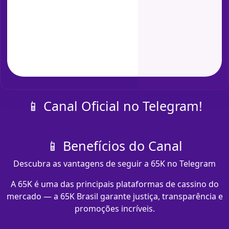
📱 Canal Oficial no Telegram!
📱 Benefícios do Canal
Descubra as vantagens de seguir a 65K no Telegram
A 65K é uma das principais plataformas de cassino do
mercado — a 65K Brasil garante justiça, transparência e
promoções incríveis.