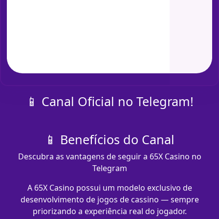
📱 Canal Oficial no Telegram!
📱 Benefícios do Canal
Descubra as vantagens de seguir a 65X Casino no
Telegram
A 65X Casino possui um modelo exclusivo de
desenvolvimento de jogos de cassino — sempre
priorizando a experiência real do jogador.