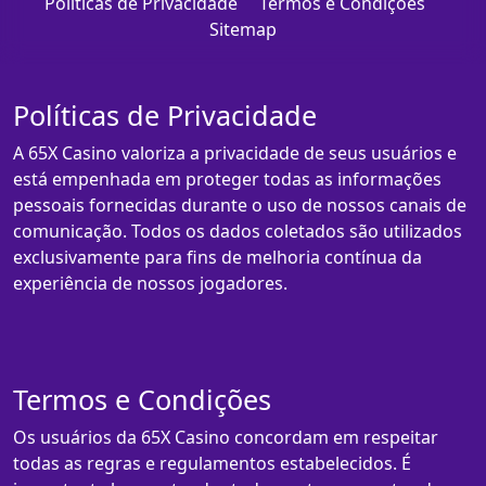
Políticas de Privacidade
Termos e Condições
Sitemap
Políticas de Privacidade
A 65X Casino valoriza a privacidade de seus usuários e
está empenhada em proteger todas as informações
pessoais fornecidas durante o uso de nossos canais de
comunicação. Todos os dados coletados são utilizados
exclusivamente para fins de melhoria contínua da
experiência de nossos jogadores.
Termos e Condições
Os usuários da 65X Casino concordam em respeitar
todas as regras e regulamentos estabelecidos. É