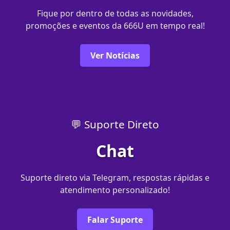
Fique por dentro de todas as novidades,
promoções e eventos da 666U em tempo real!
Ver Notícias
💬 Suporte Direto
Chat
Suporte direto via Telegram, respostas rápidas e
atendimento personalizado!
Falar Suporte