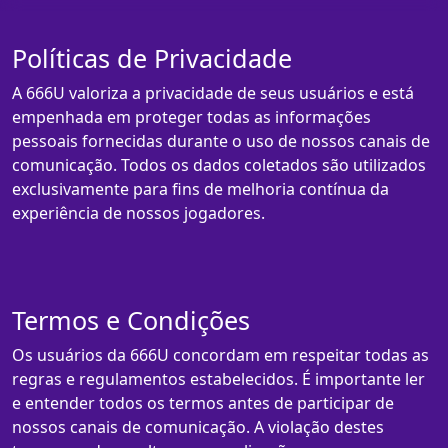
Políticas de Privacidade
A 666U valoriza a privacidade de seus usuários e está
empenhada em proteger todas as informações
pessoais fornecidas durante o uso de nossos canais de
comunicação. Todos os dados coletados são utilizados
exclusivamente para fins de melhoria contínua da
experiência de nossos jogadores.
Termos e Condições
Os usuários da 666U concordam em respeitar todas as
regras e regulamentos estabelecidos. É importante ler
e entender todos os termos antes de participar de
nossos canais de comunicação. A violação destes