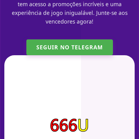
tem acesso a promoções incríveis e uma
experiência de jogo inigualável. Junte-se aos
vencedores agora!
SEGUIR NO TELEGRAM