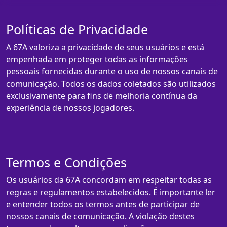
Políticas de Privacidade
A 67A valoriza a privacidade de seus usuários e está
empenhada em proteger todas as informações
pessoais fornecidas durante o uso de nossos canais de
comunicação. Todos os dados coletados são utilizados
exclusivamente para fins de melhoria contínua da
experiência de nossos jogadores.
Termos e Condições
Os usuários da 67A concordam em respeitar todas as
regras e regulamentos estabelecidos. É importante ler
e entender todos os termos antes de participar de
nossos canais de comunicação. A violação destes