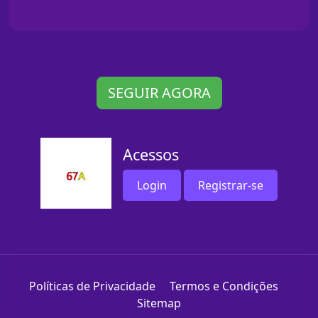
SEGUIR AGORA
Acessos
Login
Registrar-se
Políticas de Privacidade
Termos e Condições
Sitemap