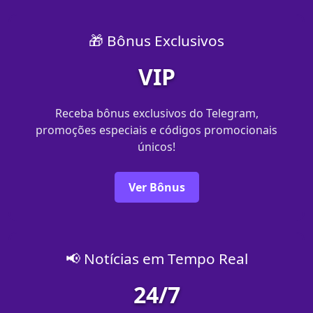
🎁 Bônus Exclusivos
VIP
Receba bônus exclusivos do Telegram,
promoções especiais e códigos promocionais
únicos!
Ver Bônus
📢 Notícias em Tempo Real
24/7