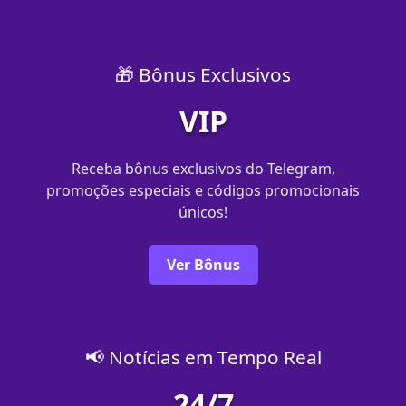
🎁 Bônus Exclusivos
VIP
Receba bônus exclusivos do Telegram,
promoções especiais e códigos promocionais
únicos!
Ver Bônus
📢 Notícias em Tempo Real
24/7