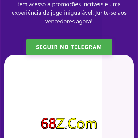
tem acesso a promoções incríveis e uma
experiência de jogo inigualável. Junte-se aos
vencedores agora!
SEGUIR NO TELEGRAM