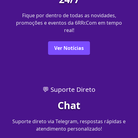
Fique por dentro de todas as novidades,
promoções e eventos da 6RRr.Com em tempo
real!
Ver Notícias
💬 Suporte Direto
Chat
Suporte direto via Telegram, respostas rápidas e
atendimento personalizado!