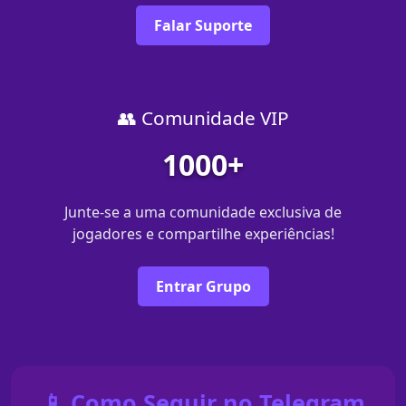
Falar Suporte
👥 Comunidade VIP
1000+
Junte-se a uma comunidade exclusiva de
jogadores e compartilhe experiências!
Entrar Grupo
📱 Como Seguir no Telegram