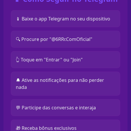
📱 Baixe o app Telegram no seu dispositivo
🔍 Procure por "@6RRr.ComOficial"
👆 Toque em "Entrar" ou "Join"
🔔 Ative as notificações para não perder
nada
💬 Participe das conversas e interaja
🎁 Receba bônus exclusivos