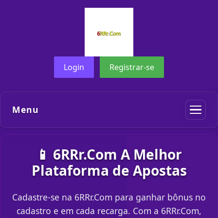
Login
Registrar-se
Menu
📱 6RRr.Com A Melhor
Plataforma de Apostas
Cadastre-se na 6RRr.Com para ganhar bônus no
cadastro e em cada recarga. Com a 6RRr.Com,