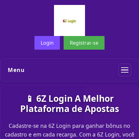
Login
Registrar-se
Menu
📱 6Z Login A Melhor
Plataforma de Apostas
Cadastre-se na 6Z Login para ganhar bônus no
cadastro e em cada recarga. Com a 6Z Login, você