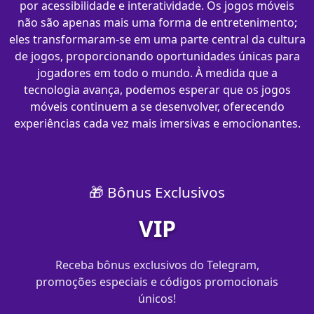
por acessibilidade e interatividade. Os jogos móveis
não são apenas mais uma forma de entretenimento;
eles transformaram-se em uma parte central da cultura
de jogos, proporcionando oportunidades únicas para
jogadores em todo o mundo. À medida que a
tecnologia avança, podemos esperar que os jogos
móveis continuem a se desenvolver, oferecendo
experiências cada vez mais imersivas e emocionantes.
🎁 Bônus Exclusivos
VIP
Receba bônus exclusivos do Telegram,
promoções especiais e códigos promocionais
únicos!