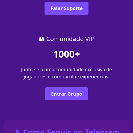
Falar Suporte
👥 Comunidade VIP
1000+
Junte-se a uma comunidade exclusiva de
jogadores e compartilhe experiências!
Entrar Grupo
📱 Como Seguir no Telegram