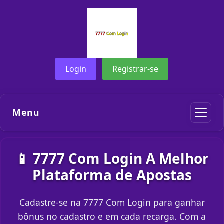
Login
Registrar-se
Menu
📱 7777 Com Login A Melhor
Plataforma de Apostas
Cadastre-se na 7777 Com Login para ganhar
bônus no cadastro e em cada recarga. Com a