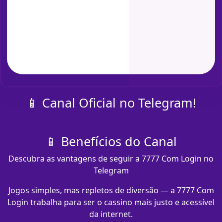
📱 Canal Oficial no Telegram!
📱 Benefícios do Canal
Descubra as vantagens de seguir a 7777 Com Login no
Telegram
Jogos simples, mas repletos de diversão — a 7777 Com
Login trabalha para ser o cassino mais justo e acessível
da internet.