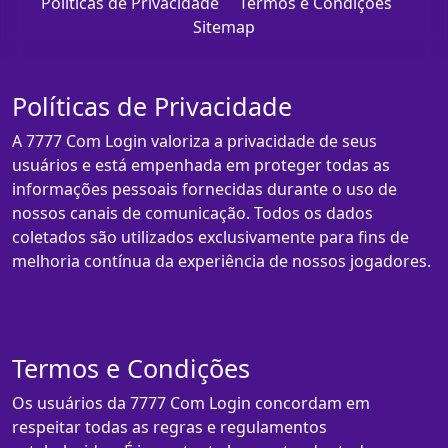
Políticas de Privacidade
Termos e Condições
Sitemap
Políticas de Privacidade
A 7777 Com Login valoriza a privacidade de seus
usuários e está empenhada em proteger todas as
informações pessoais fornecidas durante o uso de
nossos canais de comunicação. Todos os dados
coletados são utilizados exclusivamente para fins de
melhoria contínua da experiência de nossos jogadores.
Termos e Condições
Os usuários da 7777 Com Login concordam em
respeitar todas as regras e regulamentos