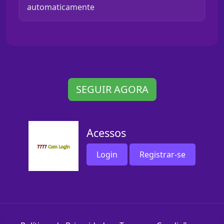
automaticamente
SEGUIR AGORA
Acessos
Login
Registrar-se