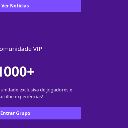
Ver Notícias
Comunidade VIP
1000+
unidade exclusiva de jogadores e
rtilhe experiências!
Entrar Grupo