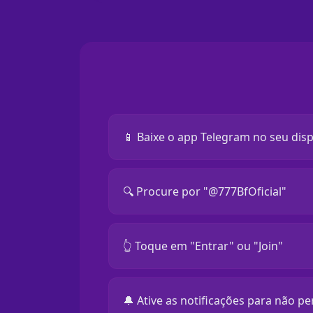
📱 Baixe o app Telegram no seu disp
🔍 Procure por "@777BfOficial"
👆 Toque em "Entrar" ou "Join"
🔔 Ative as notificações para não p