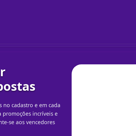
r
postas
s no cadastro e em cada
a promoções incríveis e
unte-se aos vencedores