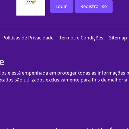
Login
Registrar-se
Políticas de Privacidade
Termos e Condições
Sitemap
de
ários e está empenhada em proteger todas as informações 
tados são utilizados exclusivamente para fins de melhoria