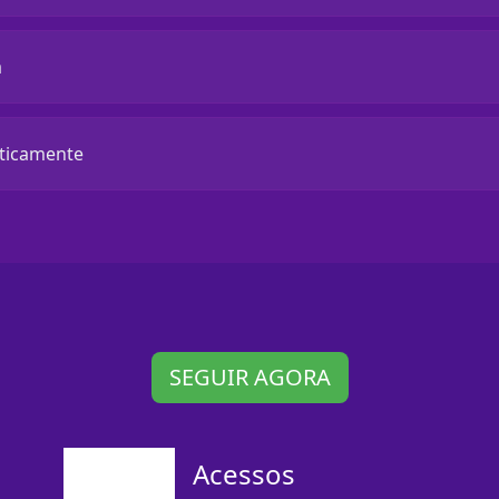
a
aticamente
SEGUIR AGORA
Acessos