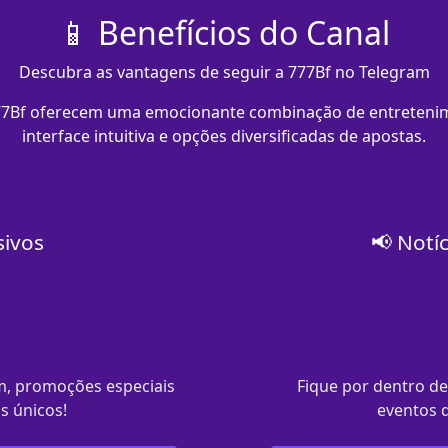
📱 Benefícios do Canal
Descubra as vantagens de seguir a 777Bf no Telegram
777Bf oferecem uma emocionante combinação de entreteni
interface intuitiva e opções diversificadas de apostas.
sivos
📢 Notí
m, promoções especiais
Fique por dentro d
s únicos!
eventos 