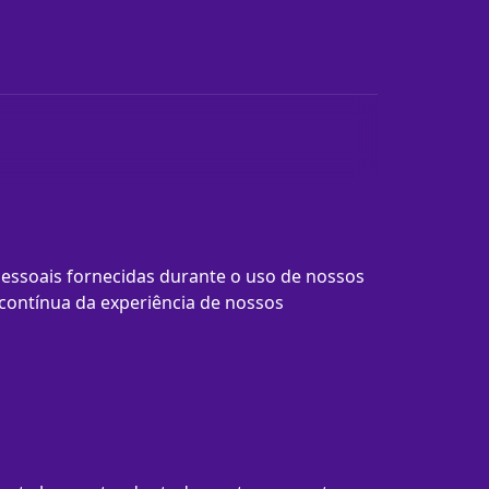
pessoais fornecidas durante o uso de nossos
 contínua da experiência de nossos