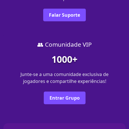
Falar Suporte
👥 Comunidade VIP
1000+
Junte-se a uma comunidade exclusiva de
jogadores e compartilhe experiências!
Entrar Grupo