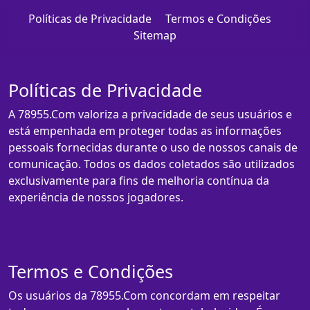
Políticas de Privacidade
Termos e Condições
Sitemap
Políticas de Privacidade
A 78955.Com valoriza a privacidade de seus usuários e
está empenhada em proteger todas as informações
pessoais fornecidas durante o uso de nossos canais de
comunicação. Todos os dados coletados são utilizados
exclusivamente para fins de melhoria contínua da
experiência de nossos jogadores.
Termos e Condições
Os usuários da 78955.Com concordam em respeitar