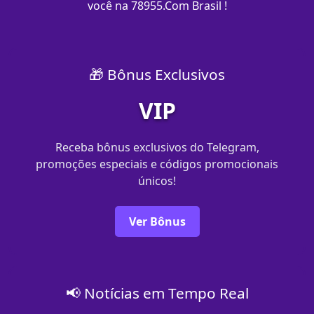
você na 78955.Com Brasil !
🎁 Bônus Exclusivos
VIP
Receba bônus exclusivos do Telegram,
promoções especiais e códigos promocionais
únicos!
Ver Bônus
📢 Notícias em Tempo Real