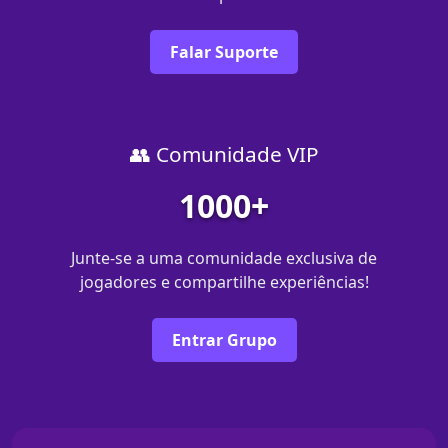
Falar Suporte
👥 Comunidade VIP
1000+
Junte-se a uma comunidade exclusiva de
jogadores e compartilhe experiências!
Entrar Grupo