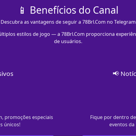
📱 Benefícios do Canal
Descubra as vantagens de seguir a 78Brl.Com no Telegram
ltiplos estilos de jogo — a 78Brl.Com proporciona experi
de usuários.
sivos
📢 Notí
m, promoções especiais
Fique por dentro d
s únicos!
eventos da