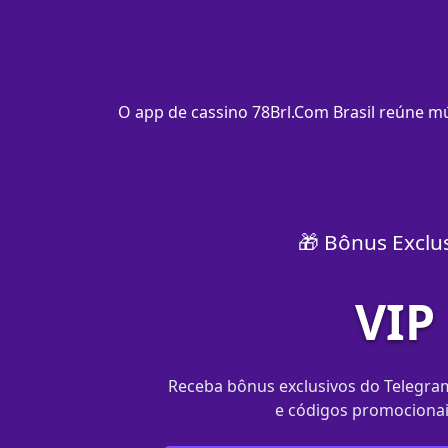
O app de cassino 78Brl.Com Brasil reúne mú
🎁 Bônus Exclu
VIP
Receba bônus exclusivos do Telegra
e códigos promocionai