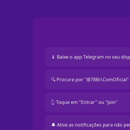
📱 Baixe o app Telegram no seu disp
🔍 Procure por "@78Brl.ComOficial"
👆 Toque em "Entrar" ou "Join"
🔔 Ative as notificações para não p