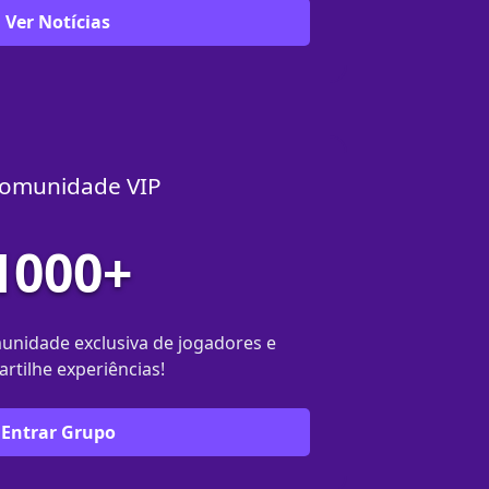
Ver Notícias
Comunidade VIP
1000+
unidade exclusiva de jogadores e
rtilhe experiências!
Entrar Grupo