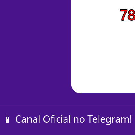
📱 Canal Oficial no Telegram!