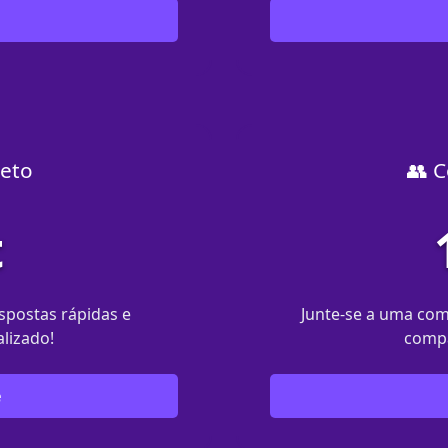
reto
👥 
t
espostas rápidas e
Junte-se a uma com
lizado!
compa
e