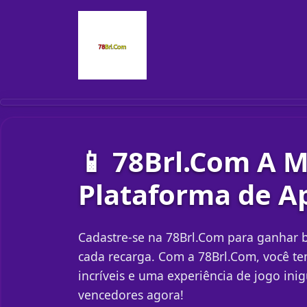
📱 78Brl.Com A 
Plataforma de A
Cadastre-se na 78Brl.Com para ganhar 
cada recarga. Com a 78Brl.Com, você t
incríveis e uma experiência de jogo inig
vencedores agora!