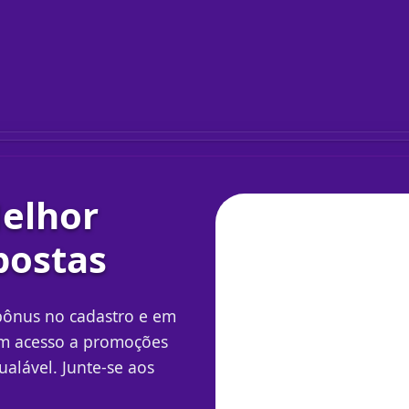
Melhor
postas
bônus no cadastro e em
em acesso a promoções
ualável. Junte-se aos