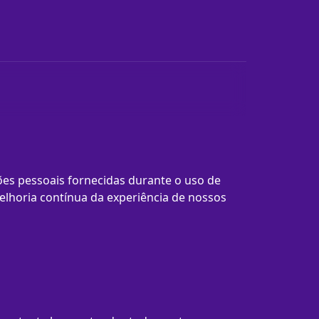
ões pessoais fornecidas durante o uso de
elhoria contínua da experiência de nossos