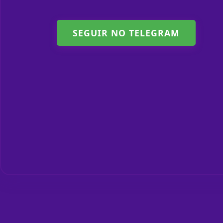
SEGUIR NO TELEGRAM