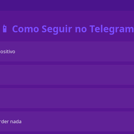
📱 Como Seguir no Telegram
ositivo
erder nada