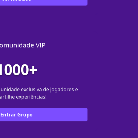
Comunidade VIP
1000+
unidade exclusiva de jogadores e
rtilhe experiências!
Entrar Grupo