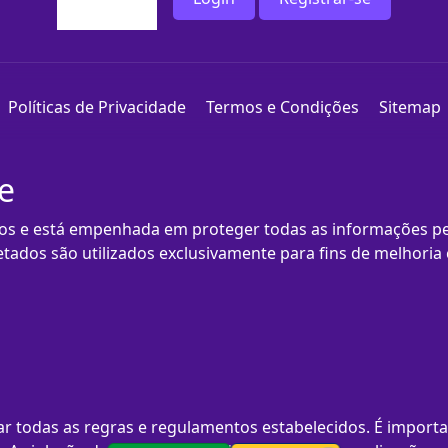
Políticas de Privacidade
Termos e Condições
Sitemap
de
rios e está empenhada em proteger todas as informações p
tados são utilizados exclusivamente para fins de melhoria
 todas as regras e regulamentos estabelecidos. É importa