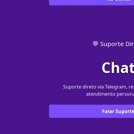
💬 Suporte Di
Cha
Suporte direto via Telegram, r
atendimento persona
Falar Suport