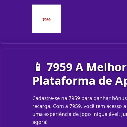
📱 7959 A Melhor
Plataforma de A
Cadastre-se na 7959 para ganhar bônus
recarga. Com a 7959, você tem acesso a
uma experiência de jogo inigualável. J
agora!