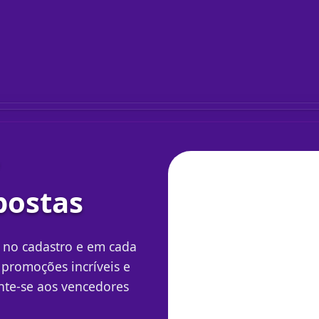
postas
 no cadastro e em cada
 promoções incríveis e
unte-se aos vencedores