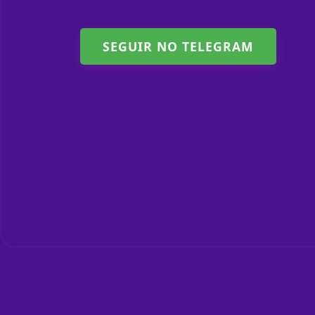
SEGUIR NO TELEGRAM